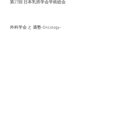
第27回 日本乳癌学会学術総会
外科学会 と 適塾-Oncology-
患者サロン開催のお知らせ
乳がんをよく知っていただくために
第26回日本乳癌学会学術総会
第118回日本外科学会定期学術集会